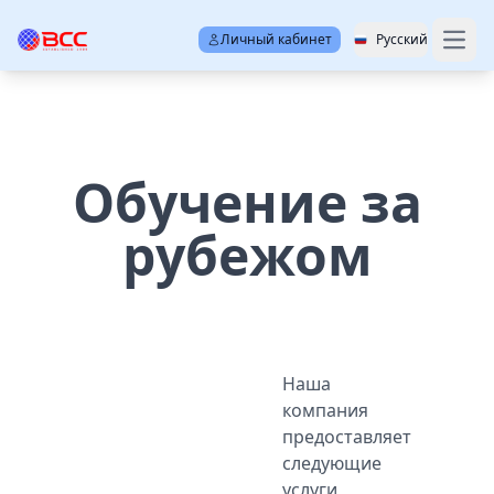
Личный кабинет
Русский
Open
Обучение за
рубежом
Наша
компания
предоставляет
следующие
услуги